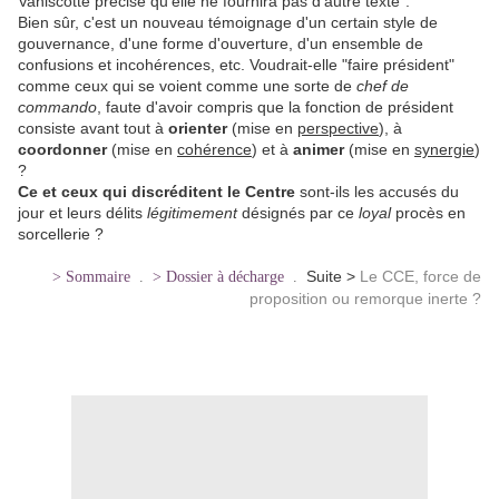
Vaniscotte précise qu'elle ne fournira pas d'autre texte".
Bien sûr, c'est un nouveau témoignage d'un certain style de
gouvernance, d'une forme d'ouverture, d'un ensemble de
confusions et incohérences, etc. Voudrait-elle "faire président"
comme ceux qui se voient comme une sorte de
chef de
commando
, faute d'avoir compris que la fonction de président
consiste avant tout à
orienter
(mise en
perspective
), à
coordonner
(mise en
cohérence
) et à
animer
(mise en
synergie
)
?
Ce et ceux qui discréditent le Centre
sont-ils les accusés du
jour et leurs délits
légitimement
désignés par ce
loyal
procès en
sorcellerie ?
Suite >
Le CCE, force de
> Sommaire
.
> Dossier à décharge
.
proposition ou remorque inerte ?