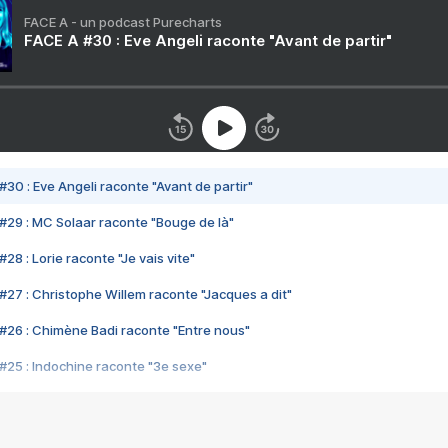
FACE A - un podcast Purecharts
FACE A #30 : Eve Angeli raconte "Avant de partir"
#30 : Eve Angeli raconte "Avant de partir"
#29 : MC Solaar raconte "Bouge de là"
28 : Lorie raconte "Je vais vite"
#27 : Christophe Willem raconte "Jacques a dit"
#26 : Chimène Badi raconte "Entre nous"
#25 : Indochine raconte "3e sexe"
#24 : Zaho raconte "C'est chelou"
#23 : Patrick Bruel raconte "Au café des délices"