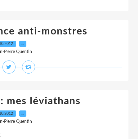
ance anti-monstres
10.2012
…
an-Pierre Quentin
: mes léviathans
10.2012
…
an-Pierre Quentin
2