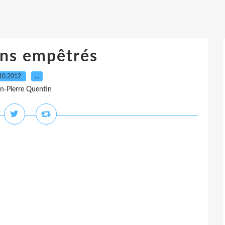
ans empêtrés
10.2012
…
an-Pierre Quentin