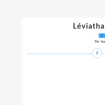
Léviath
21.
Par Je