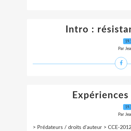
Intro : résist
19.
Par Je
Expériences 
19.
Par Je
> Prédateurs / droits d'auteur > CCE-201