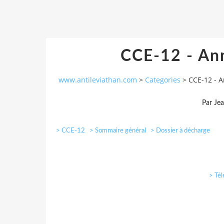
CCE-12 - Ann
www.antileviathan.com
>
Categories
>
CCE-12 - A
Par Je
> CCE-12
> Sommaire général
> Dossier à décharge
> Tél